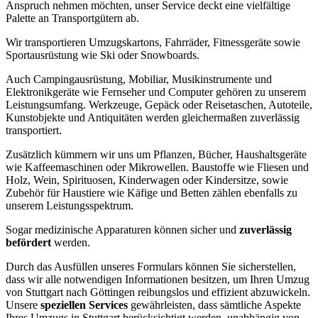
Anspruch nehmen möchten, unser Service deckt eine vielfältige
Palette an Transportgütern ab.
Wir transportieren Umzugskartons, Fahrräder, Fitnessgeräte sowie
Sportausrüstung wie Ski oder Snowboards.
Auch Campingausrüstung, Mobiliar, Musikinstrumente und
Elektronikgeräte wie Fernseher und Computer gehören zu unserem
Leistungsumfang. Werkzeuge, Gepäck oder Reisetaschen, Autoteile,
Kunstobjekte und Antiquitäten werden gleichermaßen zuverlässig
transportiert.
Zusätzlich kümmern wir uns um Pflanzen, Bücher, Haushaltsgeräte
wie Kaffeemaschinen oder Mikrowellen. Baustoffe wie Fliesen und
Holz, Wein, Spirituosen, Kinderwagen oder Kindersitze, sowie
Zubehör für Haustiere wie Käfige und Betten zählen ebenfalls zu
unserem Leistungsspektrum.
Sogar medizinische Apparaturen können sicher und
zuverlässig
befördert
werden.
Durch das Ausfüllen unseres Formulars können Sie sicherstellen,
dass wir alle notwendigen Informationen besitzen, um Ihren Umzug
von Stuttgart nach Göttingen reibungslos und effizient abzuwickeln.
Unsere
speziellen Services
gewährleisten, dass sämtliche Aspekte
Ihres Umzugs in Stuttgart berücksichtigt werden, unabhängig von