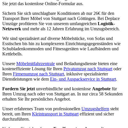
Sie jetzt das kostenlose Online-Formular aus.
Sichern Sie sich unschlagbare Konditionen ab nur 26€ für den
Transport Ihrer Möbel von Stuttgart nach Göttingen. Bei Deplace
Umzüge profitieren Sie von unserem umfangreichen
Logistik-
Netzwerk
und mehr als 12 Jahren Erfahrung im Umzugsbereich.
Wir sind spezialisiert auf diverse Möbelstücke, von Sofas und
Esstischen bis hin zu komplexeren Einrichtungsgegenständen wie
Schubladenkommoden und Fitnessgeräten wie Laufbändern und
Kettlebells.
Unsere
Möbelmitfahrzentrale
und Beiladungsdienste bieten eine
kosteneffiziente Lösung für Ihren
Privatumzug nach Stuttgart
oder
Ihren
Firmenumzug nach Stuttgart
, inklusive spezialisierter
Dienstleistungen wie dem
Ein- und Auspackservice in Stuttgart
.
Fordern Sie jetzt
unverbindliche und kostenlose
Angebote
für
Ihren Umzug nach oder von Stuttgart an. In nur circa 58 Sekunden
erhalten Sie Ihr persönliches Angebot.
Unser erfahrenes Team von professionellen
Umzugshelfern
steht
bereit, um Ihren
Kleintransport in Stuttgart
effizient und sicher
durchzuführen.